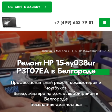
ОСТАВИТЬ ЗАЯВКУ
+7 (499) 653-79-81
Главная
»
Модели
»
HP
»
HP 15-ay038ur P3T07EA
Ремонт HP 15-ay038ur
P3T07EA в Белгороде
Профессиональный ремонт компьютеров и
ноутбуков
Выезд мастера на дом в любой район в
Белгороде
Бесплатная диагностика