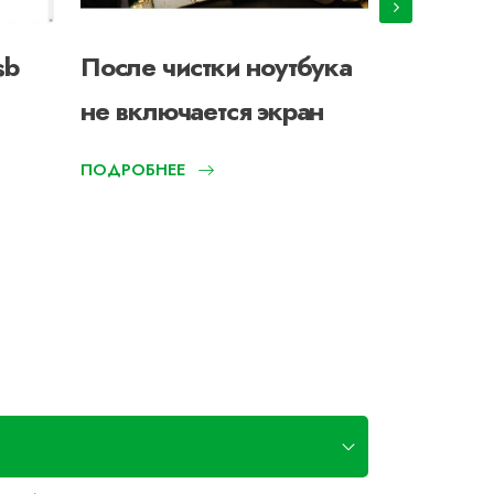
sb
После чистки ноутбука
Шумит н
не включается экран
ПОДРОБНЕЕ