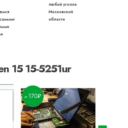
любой уголок
емся
Московской
 самыми
области
тыми
ми
n 15 15-5251ur
170
190