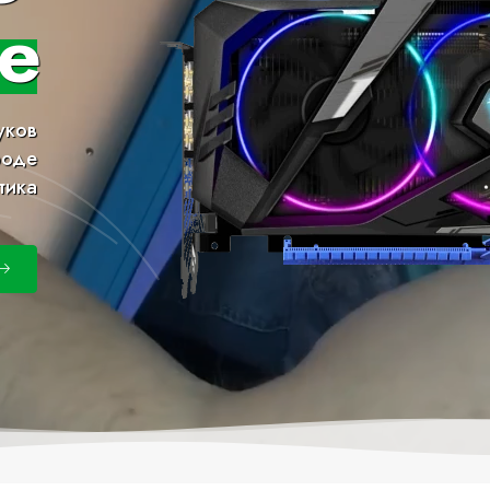
е
уков
роде
тика