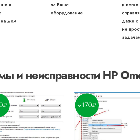
нно и
за Ваше
и легко
с
оборудование
справля
 на дом
даже с
не прос
задача
мы и неисправности HP Ome
0
170