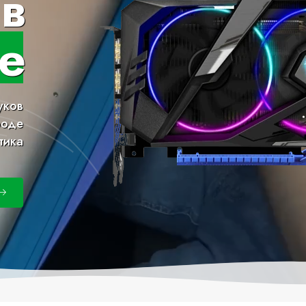
в
е
уков
роде
тика