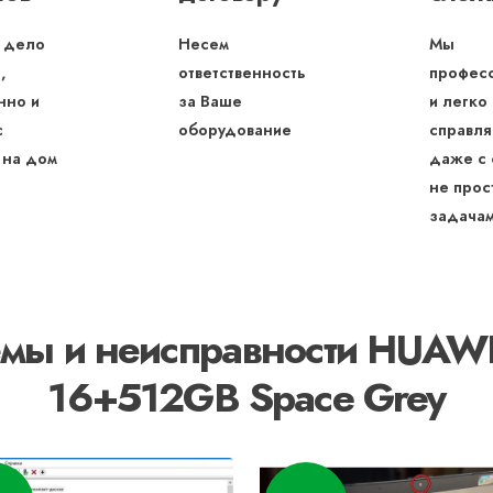
 дело
Несем
Мы
,
ответственность
профес
нно и
за Ваше
и легко
с
оборудование
справля
 на дом
даже с
не прос
задача
мы и неисправности HUAW
16+512GB Space Grey