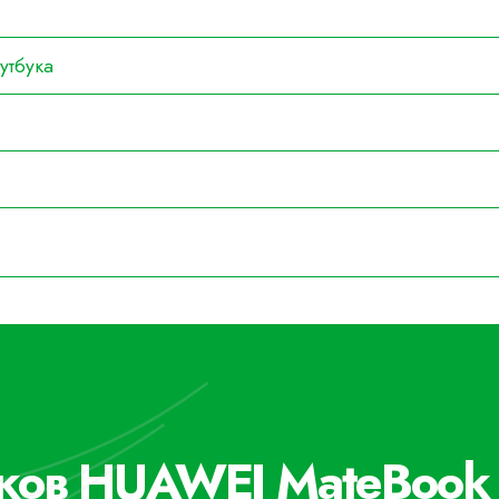
утбука
уков HUAWEI MateBook