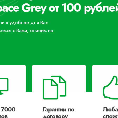
ace Grey от 100 рубле
или в удобное для Вас
жемся с Вами, ответим на
 7000
Гарантии по
Люба
тов
договору
слож