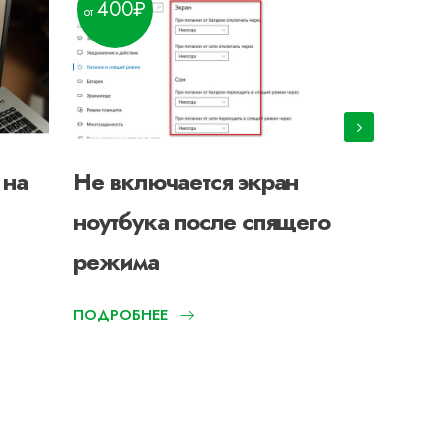
400
300
 на
Не включается экран
Ноутбук
ноутбука после спящего
наушни
режима
ПОДРОБНЕЕ