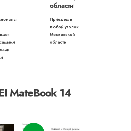
области
сионалы
Приедем в
любой уголок
емся
Московской
 самыми
области
тыми
ми
EI MateBook 14